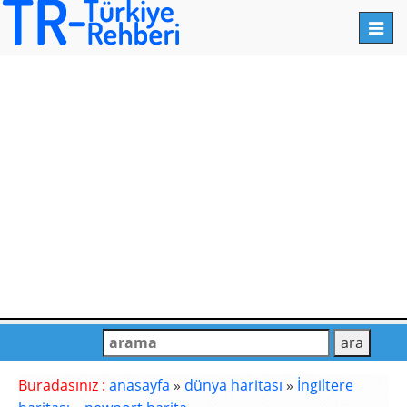
Toggl
navig
Buradasınız :
anasayfa
»
dünya haritası
»
İngiltere