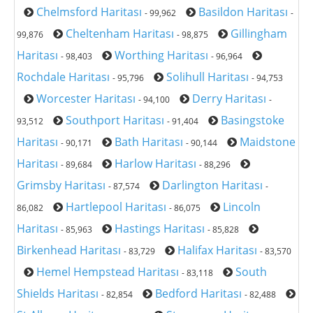
Chelmsford Haritası
Basildon Haritası
- 99,962
-
Cheltenham Haritası
Gillingham
99,876
- 98,875
Haritası
Worthing Haritası
- 98,403
- 96,964
Rochdale Haritası
Solihull Haritası
- 95,796
- 94,753
Worcester Haritası
Derry Haritası
- 94,100
-
Southport Haritası
Basingstoke
93,512
- 91,404
Haritası
Bath Haritası
Maidstone
- 90,171
- 90,144
Haritası
Harlow Haritası
- 89,684
- 88,296
Grimsby Haritası
Darlington Haritası
- 87,574
-
Hartlepool Haritası
Lincoln
86,082
- 86,075
Haritası
Hastings Haritası
- 85,963
- 85,828
Birkenhead Haritası
Halifax Haritası
- 83,729
- 83,570
Hemel Hempstead Haritası
South
- 83,118
Shields Haritası
Bedford Haritası
- 82,854
- 82,488