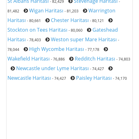
St Albans Haritası
Stevenage Haritası
- 82,429
-
Wigan Haritası
Warrington
81,482
- 81,203
Haritası
Chester Haritası
- 80,661
- 80,121
Stockton on Tees Haritası
Gateshead
- 80,060
Haritası
Weston super Mare Haritası
- 78,403
-
High Wycombe Haritası
78,044
- 77,178
Wakefield Haritası
Redditch Haritası
- 76,886
- 74,803
Newcastle under Lyme Haritası
- 74,427
Newcastle Haritası
Paisley Haritası
- 74,427
- 74,170