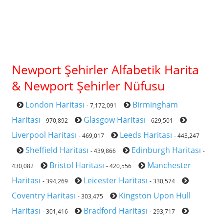
Newport Şehirler Alfabetik Harita
& Newport Şehirler Nüfusu
London Haritası
Birmingham
- 7,172,091
Haritası
Glasgow Haritası
- 970,892
- 629,501
Liverpool Haritası
Leeds Haritası
- 469,017
- 443,247
Sheffield Haritası
Edinburgh Haritası
- 439,866
-
Bristol Haritası
Manchester
430,082
- 420,556
Haritası
Leicester Haritası
- 394,269
- 330,574
Coventry Haritası
Kingston Upon Hull
- 303,475
Haritası
Bradford Haritası
- 301,416
- 293,717