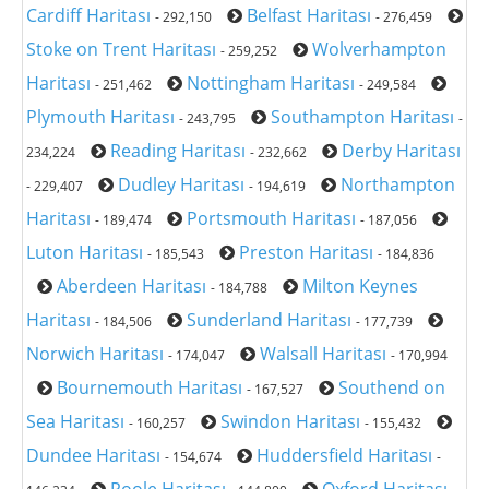
Cardiff Haritası
Belfast Haritası
- 292,150
- 276,459
Stoke on Trent Haritası
Wolverhampton
- 259,252
Haritası
Nottingham Haritası
- 251,462
- 249,584
Plymouth Haritası
Southampton Haritası
- 243,795
-
Reading Haritası
Derby Haritası
234,224
- 232,662
Dudley Haritası
Northampton
- 229,407
- 194,619
Haritası
Portsmouth Haritası
- 189,474
- 187,056
Luton Haritası
Preston Haritası
- 185,543
- 184,836
Aberdeen Haritası
Milton Keynes
- 184,788
Haritası
Sunderland Haritası
- 184,506
- 177,739
Norwich Haritası
Walsall Haritası
- 174,047
- 170,994
Bournemouth Haritası
Southend on
- 167,527
Sea Haritası
Swindon Haritası
- 160,257
- 155,432
Dundee Haritası
Huddersfield Haritası
- 154,674
-
Poole Haritası
Oxford Haritası