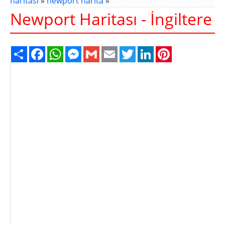
haritası
»
newport harita
»
Newport Haritası - İngiltere
Share
Facebook
WhatsApp
Messenger
Gmail
Email
Twitter
LinkedIn
Pinterest