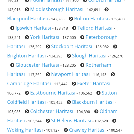
146,234
- 144,800
-
Middlesbrough Haritası
143,016
- 142,691
Blackpool Haritası
Bolton Haritası
- 142,283
- 139,403
Ipswich Haritası
Telford Haritası
- 138,718
-
York Haritası
Peterborough
138,241
- 137,505
Haritası
Stockport Haritası
- 136,292
- 136,082
Brighton Haritası
Slough Haritası
- 134,293
- 126,276
Gloucester Haritası
Rotherham
- 123,205
Haritası
Newport Haritası
- 117,262
- 116,143
Cambridge Haritası
Exeter Haritası
- 113,442
-
Eastbourne Haritası
Sutton
106,772
- 106,562
Coldfield Haritası
Blackburn Haritası
- 105,452
-
Colchester Haritası
Oldham
105,085
- 104,390
Haritası
St Helens Haritası
- 103,544
- 102,629
Woking Haritası
Crawley Haritası
- 101,127
- 100,547