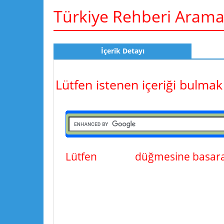
Türkiye Rehberi Aram
İçerik Detayı
Lütfen istenen içeriği bulmak
Lütfen
ara
düğmesine basarak