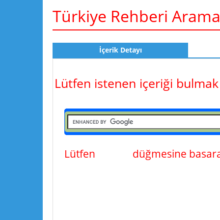
Türkiye Rehberi Aram
İçerik Detayı
Lütfen istenen içeriği bulmak
Lütfen
ara
düğmesine basarak