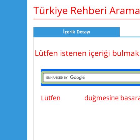
Türkiye Rehberi Aram
İçerik Detayı
Lütfen istenen içeriği bulmak
Lütfen
ara
düğmesine basarak