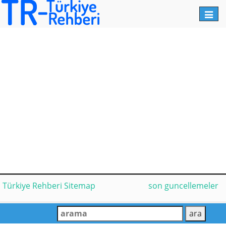
Toggl
navig
Türkiye Rehberi Sitemap
son guncellemeler