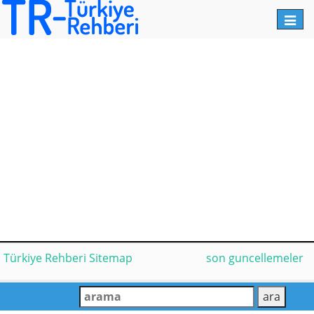
Toggl
navig
Türkiye Rehberi Sitemap
son guncellemeler