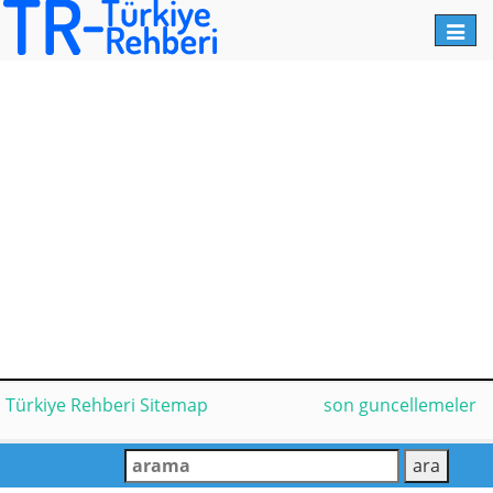
Toggl
navig
Türkiye Rehberi Sitemap
son guncellemeler