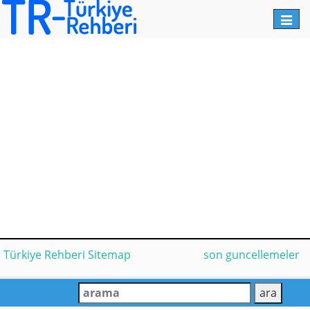
Toggl
navig
Türkiye Rehberi Sitemap
son guncellemeler