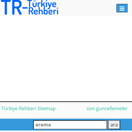
Toggl
navig
Türkiye Rehberi Sitemap
son guncellemeler