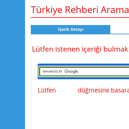
Türkiye Rehberi Aram
İçerik Detayı
Lütfen istenen içeriği bulmak
Lütfen
ara
düğmesine basarak