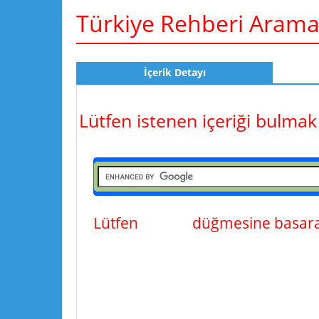
Türkiye Rehberi Aram
İçerik Detayı
Lütfen istenen içeriği bulmak
Lütfen
ara
düğmesine basarak