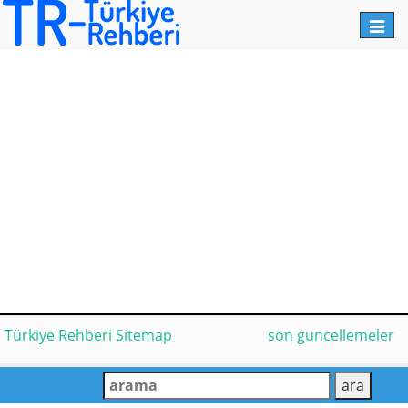
Toggl
navig
Türkiye Rehberi Sitemap
son guncellemeler