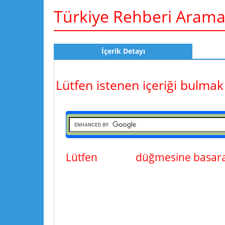
Türkiye Rehberi Aram
İçerik Detayı
Lütfen istenen içeriği bulmak
Lütfen
ara
düğmesine basarak