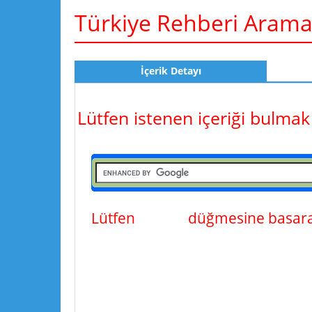
Türkiye Rehberi Aram
İçerik Detayı
Lütfen istenen içeriği bulmak
Lütfen
ara
düğmesine basarak