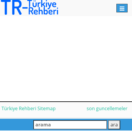
Toggl
navig
Türkiye Rehberi Sitemap
son guncellemeler