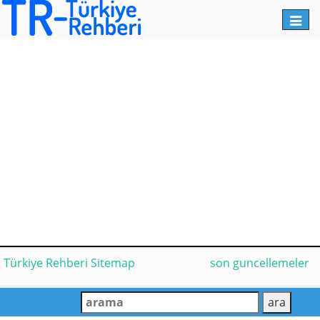
Toggl
navig
Türkiye Rehberi Sitemap
son guncellemeler