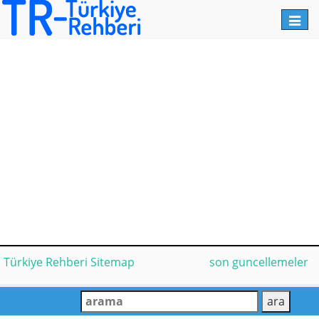
Toggl
navig
Türkiye Rehberi Sitemap
son guncellemeler