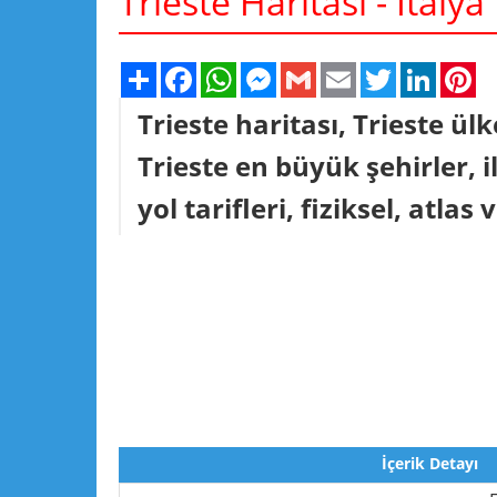
Trieste Haritası - İtalya
Share
Facebook
WhatsApp
Messenger
Gmail
Email
Twitter
Linked
Pi
Trieste haritası, Trieste ül
Trieste en büyük şehirler, il
yol tarifleri, fiziksel, atlas 
İçerik Detayı