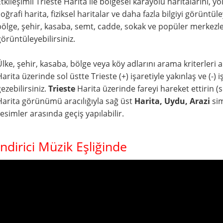
Etkileşimli Trieste Harita ile bölgesel karayolu haritalarını, 
coğrafi harita, fiziksel haritalar ve daha fazla bilgiyi görüntü
bölge, şehir, kasaba, semt, cadde, sokak ve popüler merkezler
görüntüleyebilirsiniz.
Ülke, şehir, kasaba, bölge veya köy adlarını arama kriterleri al
arita üzerinde sol üstte Trieste (+) işaretiyle yakınlaş ve (-) işa
ezebilirsiniz.
Trieste
Harita üzerinde fareyi hareket ettirin (so
Harita görünümü aracılığıyla sağ üst
Harita, Uydu, Arazi
sim
resimler arasında geçiş yapılabilir.
endirici Müzik Eşliğinde