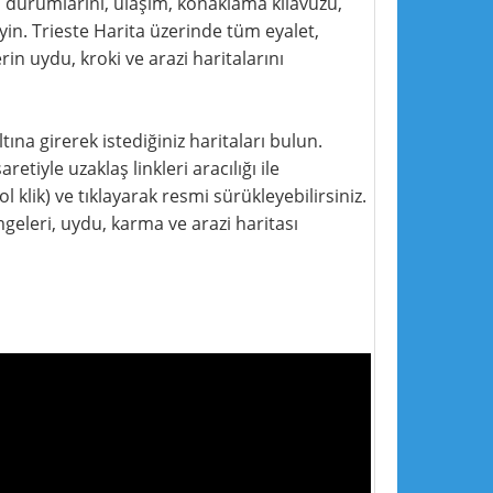
yol durumlarını, ulaşım, konaklama kılavuzu,
leyin. Trieste Harita üzerinde tüm eyalet,
in uydu, kroki ve arazi haritalarını
tına girerek istediğiniz haritaları bulun.
retiyle uzaklaş linkleri aracılığı ile
l klik) ve tıklayarak resmi sürükleyebilirsiniz.
geleri, uydu, karma ve arazi haritası