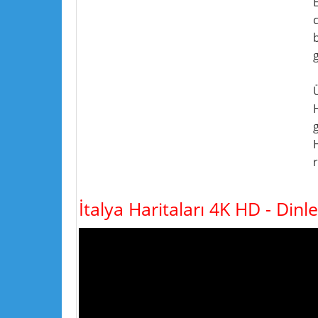
H
g
İtalya Haritaları 4K HD - Dinl