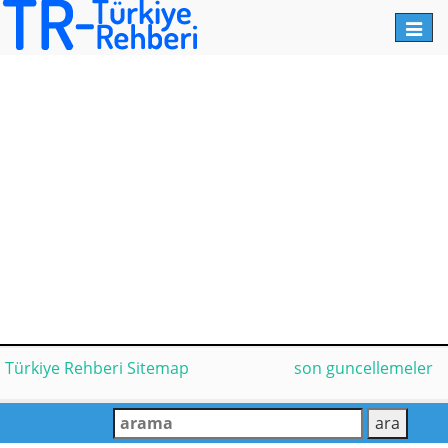
Toggl
navig
Türkiye Rehberi Sitemap
son guncellemeler