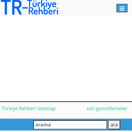
Toggl
navig
Türkiye Rehberi Sitemap
son guncellemeler