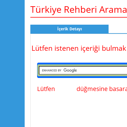
Türkiye Rehberi Aram
İçerik Detayı
Lütfen istenen içeriği bulmak
Lütfen
ara
düğmesine basarak