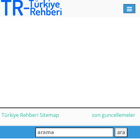
Toggl
navig
Türkiye Rehberi Sitemap
son guncellemeler