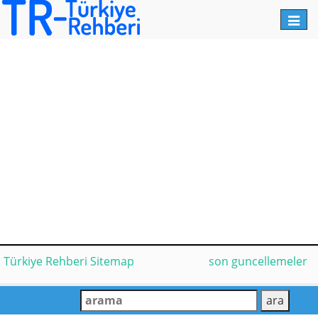
Toggl
navig
Türkiye Rehberi Sitemap
son guncellemeler