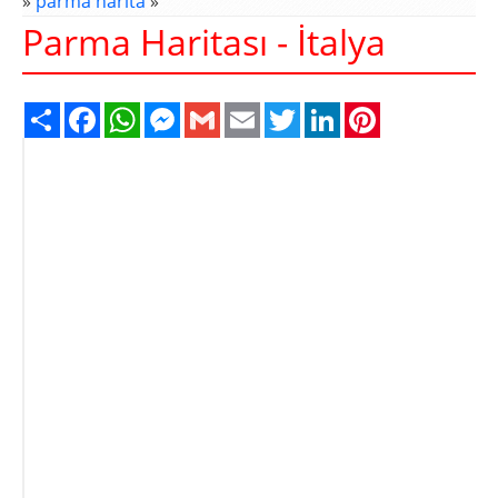
»
parma harita
»
Parma Haritası - İtalya
Share
Facebook
WhatsApp
Messenger
Gmail
Email
Twitter
LinkedIn
Pinterest