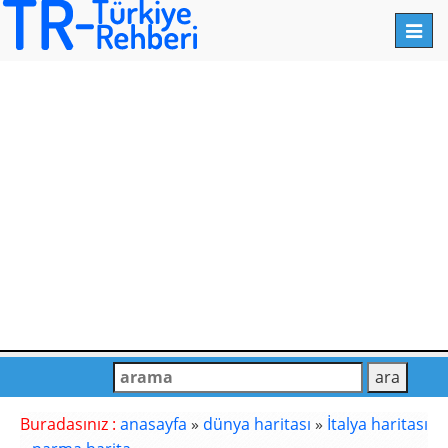
Toggl
navig
Buradasınız :
anasayfa
»
dünya haritası
»
İtalya haritası