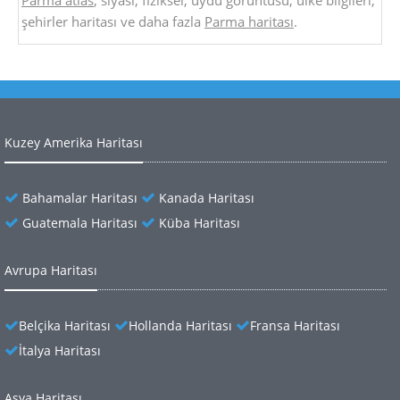
Parma atlas
, siyasi, fiziksel, uydu görüntüsü, ülke bilgileri,
şehirler haritası ve daha fazla
Parma haritası
.
Kuzey Amerika Haritası
Bahamalar Haritası
Kanada Haritası
Guatemala Haritası
Küba Haritası
Avrupa Haritası
Belçika Haritası
Hollanda Haritası
Fransa Haritası
İtalya Haritası
Asya Haritası