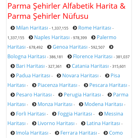
Parma Şehirler Alfabetik Harita &
Parma Şehirler Nüfusu
Milan Haritası
Rome Haritası
- 1,337,155
-
Naples Haritası
Palermo
1,337,155
- 978,399
Haritası
Genoa Haritası
- 678,492
- 592,507
Bologna Haritası
Florence Haritası
- 386,181
- 381,037
Bari Haritası
Catania Haritası
- 327,361
- 315,601
Padua Haritası
Novara Haritası
Pisa
-
-
Haritası
Piacenza Haritası
Pescara Haritası
-
-
-
Pesaro Haritası
Perugia Haritası
Parma
-
-
Haritası
Monza Haritası
Modena Haritası
-
-
-
Forli Haritası
Foggia Haritası
Messina
-
-
Haritası
Livorno Haritası
Latina Haritası
-
-
-
Imola Haritası
Ferrara Haritası
Como
-
-