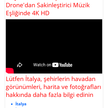
Drone'dan Sakinleştirici Müzik
Eşliğinde 4K HD
Lütfen İtalya, şehirlerin havadan
görünümleri, harita ve fotoğrafları
hakkında daha fazla bilgi edinin
İtalya