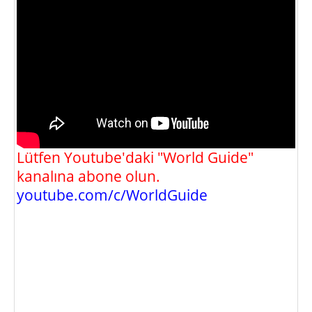
Lütfen Youtube'daki "World Guide"
kanalına abone olun.
youtube.com/c/WorldGuide