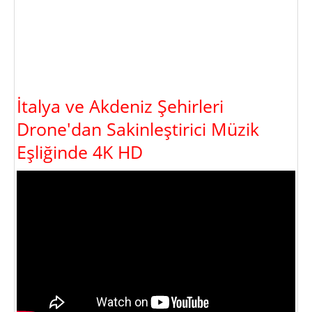
İtalya ve Akdeniz Şehirleri
Drone'dan Sakinleştirici Müzik
Eşliğinde 4K HD