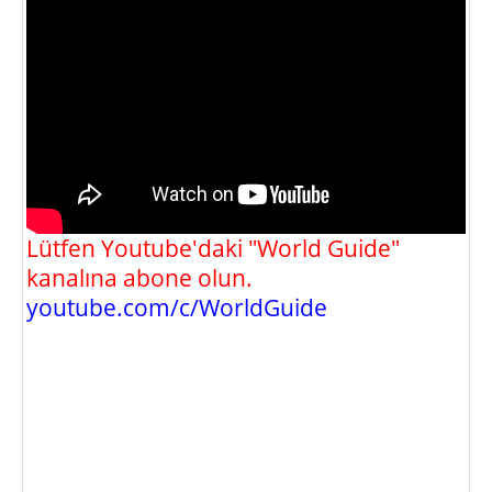
Lütfen Youtube'daki "World Guide"
kanalına abone olun.
youtube.com/c/WorldGuide