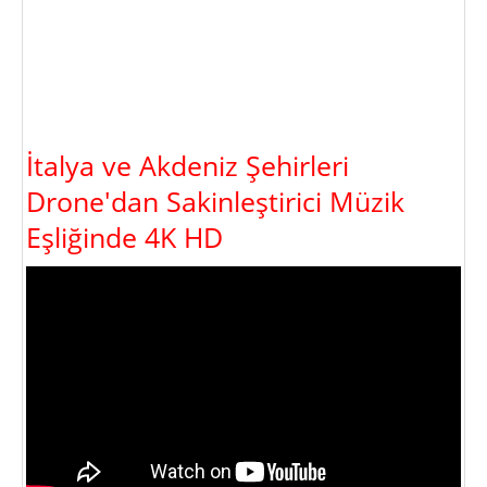
İtalya ve Akdeniz Şehirleri
Drone'dan Sakinleştirici Müzik
Eşliğinde 4K HD