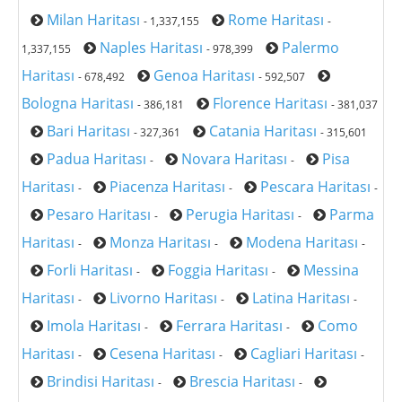
Milan Haritası
Rome Haritası
- 1,337,155
-
Naples Haritası
Palermo
1,337,155
- 978,399
Haritası
Genoa Haritası
- 678,492
- 592,507
Bologna Haritası
Florence Haritası
- 386,181
- 381,037
Bari Haritası
Catania Haritası
- 327,361
- 315,601
Padua Haritası
Novara Haritası
Pisa
-
-
Haritası
Piacenza Haritası
Pescara Haritası
-
-
-
Pesaro Haritası
Perugia Haritası
Parma
-
-
Haritası
Monza Haritası
Modena Haritası
-
-
-
Forli Haritası
Foggia Haritası
Messina
-
-
Haritası
Livorno Haritası
Latina Haritası
-
-
-
Imola Haritası
Ferrara Haritası
Como
-
-
Haritası
Cesena Haritası
Cagliari Haritası
-
-
-
Brindisi Haritası
Brescia Haritası
-
-