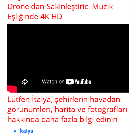
Drone'dan Sakinleştirici Müzik
Eşliğinde 4K HD
Lütfen İtalya, şehirlerin havadan
görünümleri, harita ve fotoğrafları
hakkında daha fazla bilgi edinin
İtalya