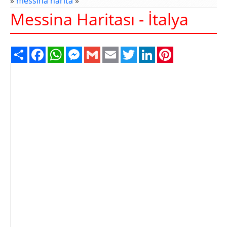
»
messina harita
»
Messina Haritası - İtalya
Share
Facebook
WhatsApp
Messenger
Gmail
Email
Twitter
LinkedIn
Pinterest