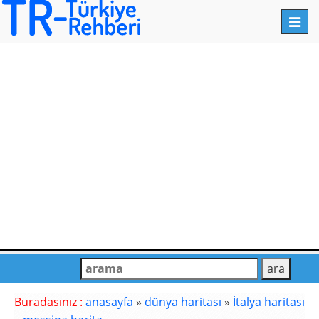
Toggl
navig
Buradasınız :
anasayfa
»
dünya haritası
»
İtalya haritası