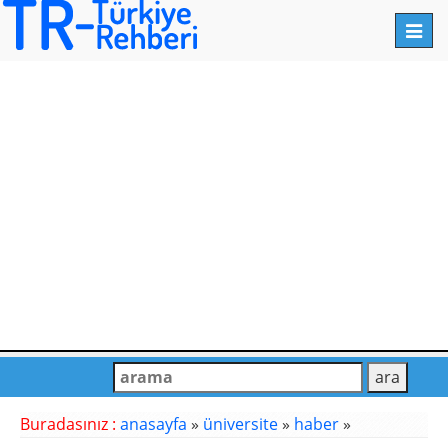
Toggl
navig
Buradasınız :
anasayfa
»
üniversite
»
haber
»