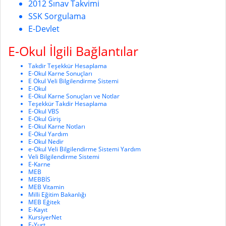
2012 Sınav Takvimi
SSK Sorgulama
E-Devlet
E-Okul İlgili Bağlantılar
Takdir Teşekkür Hesaplama
E-Okul Karne Sonuçları
E Okul Veli Bilgilendirme Sistemi
E-Okul
E-Okul Karne Sonuçları ve Notlar
Teşekkür Takdir Hesaplama
E-Okul VBS
E-Okul Giriş
E-Okul Karne Notları
E-Okul Yardım
E-Okul Nedir
e-Okul Veli Bilgilendirme Sistemi Yardım
Veli Bilgilendirme Sistemi
E-Karne
MEB
MEBBİS
MEB Vitamin
Milli Eğitim Bakanlığı
MEB Eğitek
E-Kayıt
KursiyerNet
E-Yurt