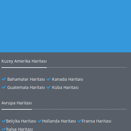
İkinci Hülleye Milletin Tahammülü Olmayacak
Euro Bölgesi 2012 ikinci çeyrekte daraldı
Kamu işçilerine bayram öncesi ikinci ikramiye
Kuzey Amerika Haritası
Bahamalar Haritası
Kanada Haritası
Guatemala Haritası
Küba Haritası
Avrupa Haritası
Belçika Haritası
Hollanda Haritası
Fransa Haritası
İtalya Haritası