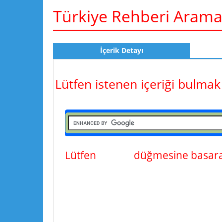
Türkiye Rehberi Aram
İçerik Detayı
Lütfen istenen içeriği bulmak
Lütfen
ara
düğmesine basarak