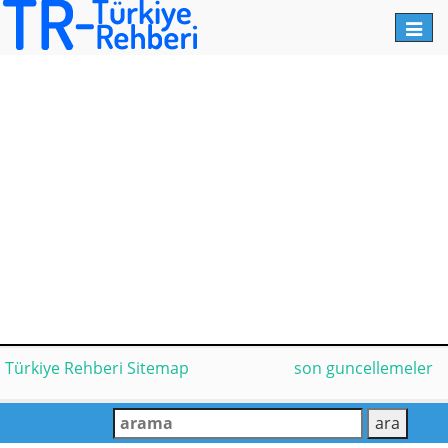
Toggl
navig
Türkiye Rehberi Sitemap
son guncellemeler