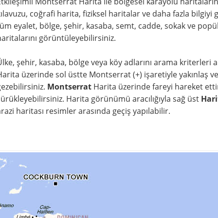
Etkileşimli Montserrat Harita ile bölgesel karayolu haritaları
kılavuzu, coğrafi harita, fiziksel haritalar ve daha fazla bilgi
tüm eyalet, bölge, şehir, kasaba, semt, cadde, sokak ve popül
aritalarını görüntüleyebilirsiniz.
Ülke, şehir, kasaba, bölge veya köy adlarını arama kriterleri al
arita üzerinde sol üstte Montserrat (+) işaretiyle yakınlaş ve (-
ezebilirsiniz.
Montserrat
Harita üzerinde fareyi hareket ettir
sürükleyebilirsiniz. Harita görünümü aracılığıyla sağ üst
Hari
razi haritası resimler arasında geçiş yapılabilir.