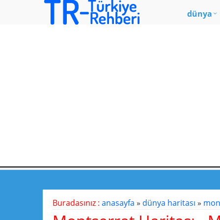
dünya
Buradasınız :
anasayfa
»
dünya haritası
»
mont