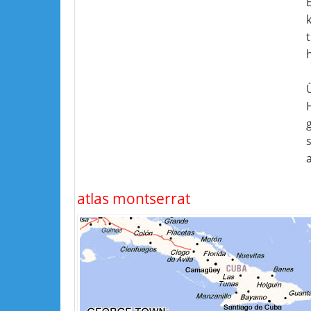
h
H
g
a
atlas montserrat