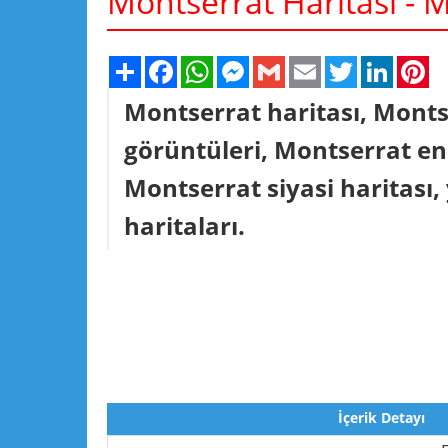
Montserrat Haritası - 
Share
Facebook
WhatsApp
Messenger
Gmail
Email
Twitter
Linked
Pi
Montserrat haritası, Monts
görüntüleri, Montserrat en 
Montserrat siyasi haritası, yo
haritaları.
İçerik Detayı