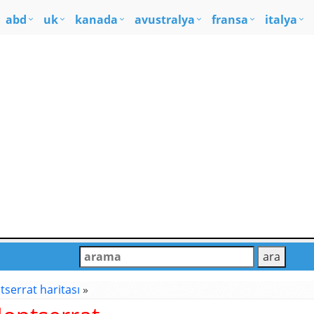
abd
uk
kanada
avustralya
fransa
italya
serrat haritası
»