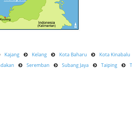
Kajang
Kelang
Kota Baharu
Kota Kinabalu
ndakan
Seremban
Subang Jaya
Taiping