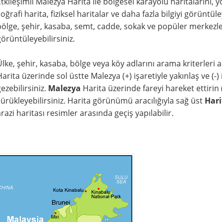
Etkileşimli Malezya Harita ile bölgesel karayolu haritalarını,
coğrafi harita, fiziksel haritalar ve daha fazla bilgiyi görüntü
bölge, şehir, kasaba, semt, cadde, sokak ve popüler merkezler
görüntüleyebilirsiniz.
Ülke, şehir, kasaba, bölge veya köy adlarını arama kriterleri al
arita üzerinde sol üstte Malezya (+) işaretiyle yakınlaş ve (-) iş
ezebilirsiniz.
Malezya
Harita üzerinde fareyi hareket ettirin (
sürükleyebilirsiniz. Harita görünümü aracılığıyla sağ üst
Hari
razi haritası resimler arasında geçiş yapılabilir.