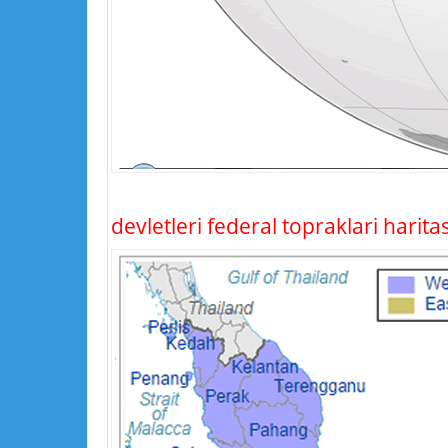
devletleri federal topraklari harit