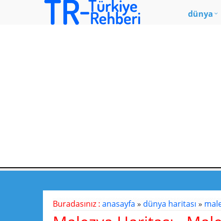
dünya
Buradasınız :
anasayfa
»
dünya haritası
»
male