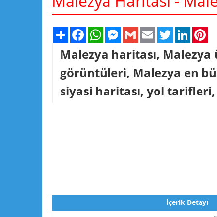
Malezya Haritası - Mal
Share
Facebook
WhatsApp
Messenger
Gmail
Email
Twitter
Linked
Pi
Malezya haritası, Malezya 
görüntüleri, Malezya en büy
siyasi haritası, yol tarifleri,
İçerik Detayı