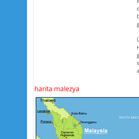
H
g
a
harita malezya