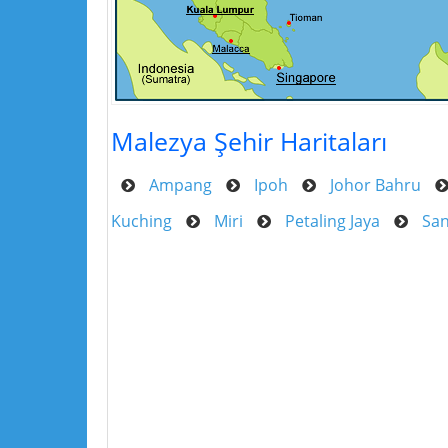
Malezya Şehir Haritaları
Ampang
Ipoh
Johor Bahru
Kuching
Miri
Petaling Jaya
Sa