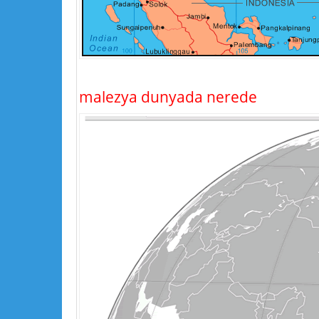
malezya dunyada nerede