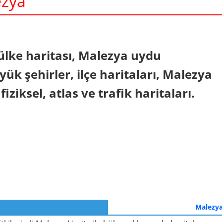
ezya
In
nterest
ülke haritası, Malezya uydu
ük şehirler, ilçe haritaları, Malezya
 fiziksel, atlas ve trafik haritaları.
Malezya