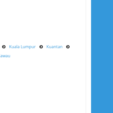
Kuala Lumpur
Kuantan
Tawau