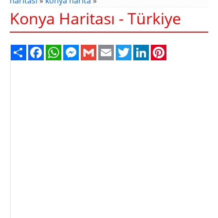
haritası
»
konya harita
»
Konya Haritası - Türkiye
Share
Facebook
WhatsApp
Messenger
Gmail
Email
Twitter
LinkedIn
Pinterest