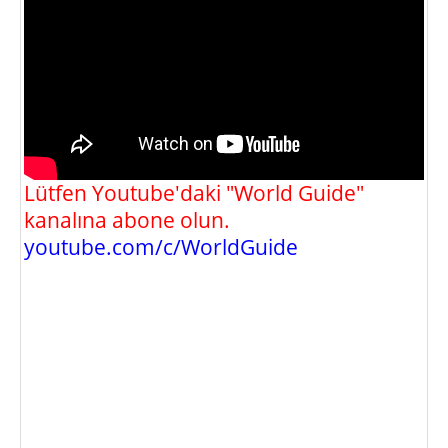
Lütfen Youtube'daki "World Guide"
kanalına abone olun.
youtube.com/c/WorldGuide