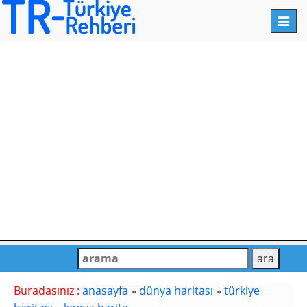
Toggl
navig
Buradasınız :
anasayfa
»
dünya haritası
»
türkiye