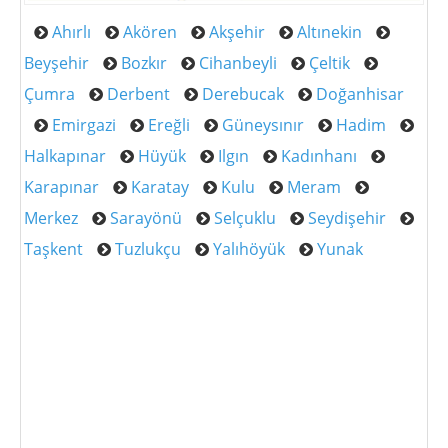
Ahırlı
Akören
Akşehir
Altınekin
Beyşehir
Bozkır
Cihanbeyli
Çeltik
Çumra
Derbent
Derebucak
Doğanhisar
Emirgazi
Ereğli
Güneysınır
Hadim
Halkapınar
Hüyük
Ilgın
Kadınhanı
Karapınar
Karatay
Kulu
Meram
Merkez
Sarayönü
Selçuklu
Seydişehir
Taşkent
Tuzlukçu
Yalıhöyük
Yunak