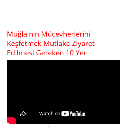
Muğla'nın Mücevherlerini
Keşfetmek Mutlaka Ziyaret
Edilmesi Gereken 10 Yer