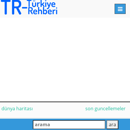
Toggl
navig
dünya haritası
son guncellemeler