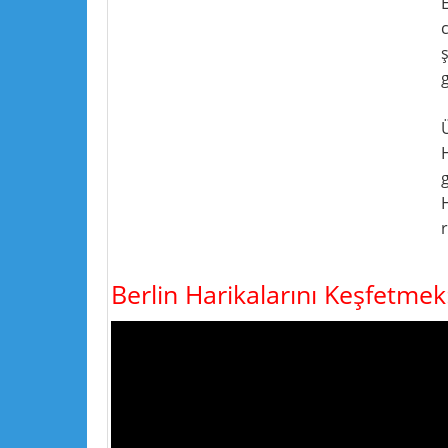
H
g
Berlin Harikalarını Keşfetmek