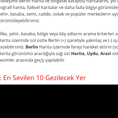
Etkileşimli Berlin Harita ile bölgesel karayolu haritalarını, y
coğrafi harita, fiziksel haritalar ve daha fazla bilgiyi görüntü
şehir, kasaba, semt, cadde, sokak ve popüler merkezlerin uydu
görüntüleyebilirsiniz.
Ülke, şehir, kasaba, bölge veya köy adlarını arama kriterleri al
arita üzerinde sol üstte Berlin (+) işaretiyle yakınlaş ve (-) işar
ezebilirsiniz.
Berlin
Harita üzerinde fareyi hareket ettirin (sol
Harita görünümü aracılığıyla sağ üst
Harita, Uydu, Arazi
sim
resimler arasında geçiş yapılabilir.
: En Sevilen 10 Gezilecek Yer