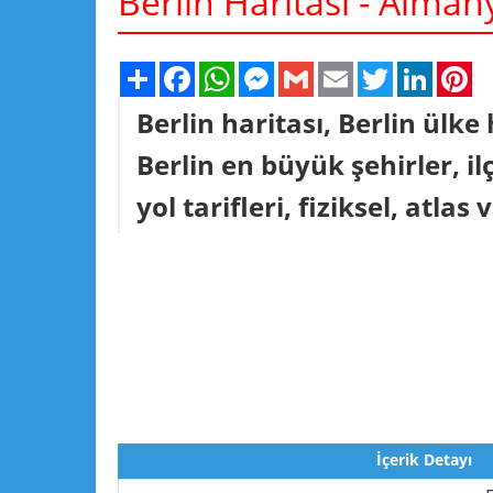
Berlin Haritası - Alman
Share
Facebook
WhatsApp
Messenger
Gmail
Email
Twitter
Linked
Pi
Berlin haritası, Berlin ülke
Berlin en büyük şehirler, ilç
yol tarifleri, fiziksel, atlas 
İçerik Detayı