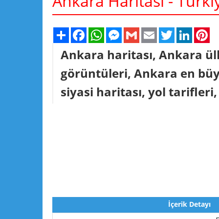
Ankara Haritası - Türki
Share
Facebook
WhatsApp
Messenger
Gmail
Email
Twitter
Linked
Pi
Ankara haritası, Ankara ül
görüntüleri, Ankara en büyü
siyasi haritası, yol tarifleri,
İçerik Detayı