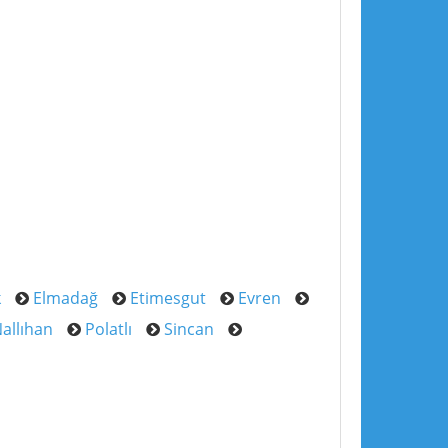
k
Elmadağ
Etimesgut
Evren
allıhan
Polatlı
Sincan