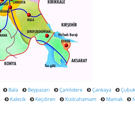
Bala
Beypazarı
Çamlıdere
Çankaya
Çubu
a
Kalecik
Keçiören
Kızılcahamam
Mamak
N