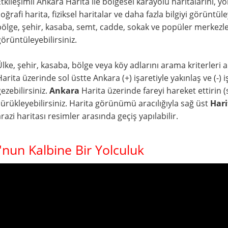
Etkileşimli Ankara Harita ile bölgesel karayolu haritalarını, 
coğrafi harita, fiziksel haritalar ve daha fazla bilgiyi görüntü
bölge, şehir, kasaba, semt, cadde, sokak ve popüler merkezler
görüntüleyebilirsiniz.
Ülke, şehir, kasaba, bölge veya köy adlarını arama kriterleri al
arita üzerinde sol üstte Ankara (+) işaretiyle yakınlaş ve (-) işa
ezebilirsiniz.
Ankara
Harita üzerinde fareyi hareket ettirin (s
sürükleyebilirsiniz. Harita görünümü aracılığıyla sağ üst
Hari
razi haritası resimler arasında geçiş yapılabilir.
'nun Kalbine Bir Yolculuk