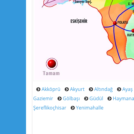
Akköprü
Akyurt
Altındağ
Ayaş
Gaziemir
Gölbaşı
Güdül
Hayman
Şereflikoçhisar
Yenimahalle