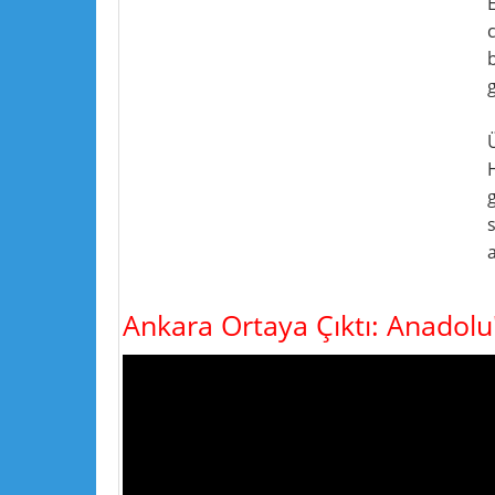
H
g
a
Ankara Ortaya Çıktı: Anadolu