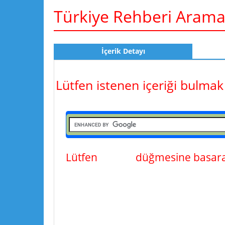
Türkiye Rehberi Aram
İçerik Detayı
Lütfen istenen içeriği bulmak
Lütfen
ara
düğmesine basarak