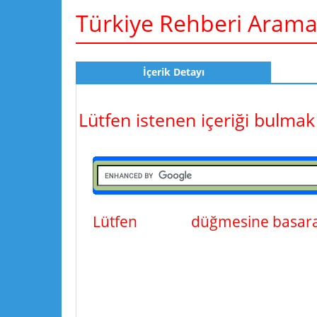
Türkiye Rehberi Aram
İçerik Detayı
Lütfen istenen içeriği bulmak
Lütfen
ara
düğmesine basarak