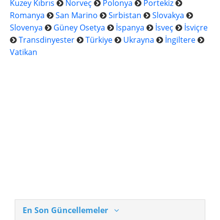
Kuzey Kıbrıs
Norveç
Polonya
Portekiz
Romanya
San Marino
Sırbistan
Slovakya
Slovenya
Güney Osetya
İspanya
İsveç
İsviçre
Transdinyester
Türkiye
Ukrayna
İngiltere
Vatikan
En Son Güncellemeler