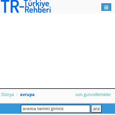
Toggl
navig
Dünya
avrupa
son guncellemeler