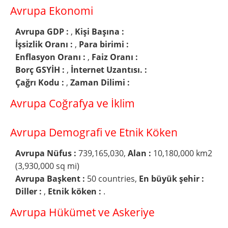
Avrupa Ekonomi
Avrupa GDP :
,
Kişi Başına :
İşsizlik Oranı :
,
Para birimi :
Enflasyon Oranı :
,
Faiz Oranı :
Borç GSYİH :
,
İnternet Uzantısı. :
Çağrı Kodu :
,
Zaman Dilimi :
Avrupa Coğrafya ve İklim
Avrupa Demografi ve Etnik Köken
Avrupa Nüfus :
739,165,030,
Alan :
10,180,000 km2
(3,930,000 sq mi)
Avrupa Başkent :
50 countries,
En büyük şehir :
Diller :
,
Etnik köken :
.
Avrupa Hükümet ve Askeriye