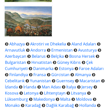
Abhazya
Akrotiri ve Dhekelia
Aland Adaları
Arnavutluk
Andorra
Ermenistan
Avusturya
Azerbaycan
Belarus
Belçika
Bosna Hersek
Bulgaristan
Hırvatistan
Güney Kıbrıs
Çek
Cumhuriyeti
Danimarka
Estonya
Faroe Adaları
Finlandiya
Fransa
Gürcistan
Almanya
Cebelitarık
Yunanistan
Guernsey
Macaristan
İzlanda
İrlanda
Man Adası
İtalya
Jersey
Kosova
Letonya
Lihtenştayn
Litvanya
Lüksemburg
Makedonya
Malta
Moldova
Monako
Karadağ
Dağlık Karabağ
Hollanda